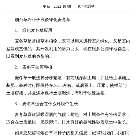
更新：2022-10-08
974次浏览
烟台草坪种子浅谈绿化麦冬草
1、 绿化麦冬草应用
麦冬草是常绿草本植物，既可以用来进行室外绿化，又是室内
盆栽观赏佳品，其开发利用的潜力巨大，现在很多公园绿地都是可
以看到麦冬草的身影的。
2、 麦冬草如何种植
麦冬草一般选择分株繁殖，栽前须深翻土壤，并且给土壤施足
基肥，栽种时行距保持在30cm左右。栽后覆土、压紧，使根部与
土壤密接，并且浇水保持土壤湿润，有利于快速生根。
3、 麦冬草适合在什么环境中生长
麦冬草喜欢温暖湿润的气候，耐热，对土壤条件有特殊要求，
适合在土质疏松、肥沃湿润、排水良好的微碱性砂质壤土中生长。
如果您想咨询烟台草坪种子的相关信息，记得找我们，我们可