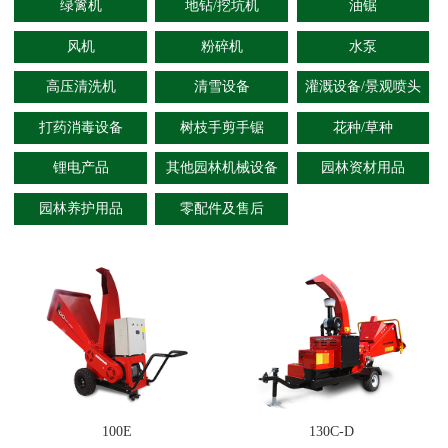
绿篱机
地钻/挖坑机
油锯
风机
粉碎机
水泵
高压清洗机
清雪设备
灌溉设备/景观喷头
打药消毒设备
树枝手剪手锯
花种/草种
锂电产品
其他园林机械设备
园林资材用品
园林养护用品
零配件及售后
100E
130C-D